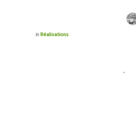
in
Réalisations
À pr
Fondé
vous c
désher
revête
durabl
techni