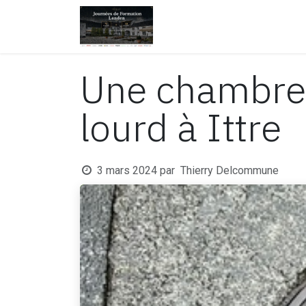
Se rendre au contenu
Page d'accueil
Nos produ
Une chambre de
lourd à Ittre
3 mars 2024
par
Thierry Delcommune