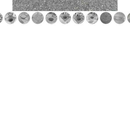
opos de nous
Rejoignez-nous
e en 2020, Paul Hymmer srl
Contactez-nous
onseille et vous aide à
info@paulhymmer.be
ber tous vos types de
+32 470 12 15 13
ments de manière efficace et
e grâce à ses produits et
ques innovants