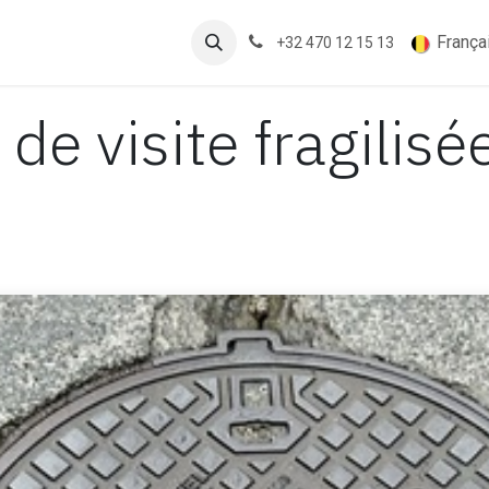
its
Blogs
À propos
França
+32 470 12 15 13
 visite fragilisée 