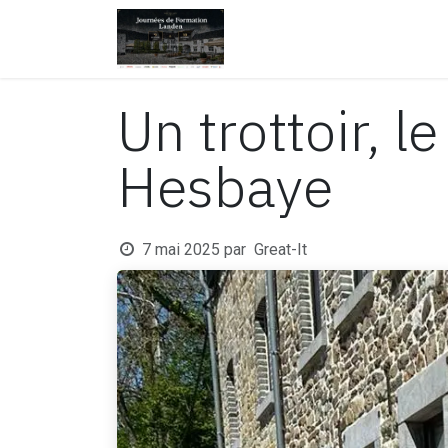
Se rendre au contenu
Page d'accueil
Nos produ
Un trottoir, l
Hesbaye
7 mai 2025
par
Great-It