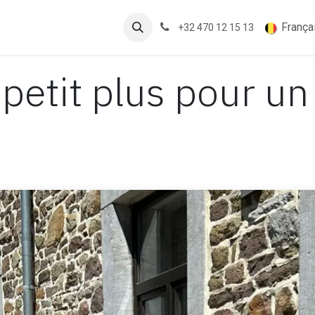
its
Blogs
À propos
França
+32 470 12 15 13
e petit plus pour un