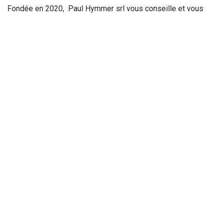
Fondée en 2020, Paul Hymmer srl vous conseille et vous
aide à désherber tous vos types de revêtements de
manière efficace et durable grâce à ses produits et
techniques innovants
Les produits Paul Hymmer sont destinés aussi bien aux
acheteurs particuliers qu‘ aux professionnels. Basée à
Biesme, notre entreprise intervient partout en Belgique et
au Grand Duché de Luxembourg.
Rejoignez-nous
Contactez-nous
info@paulhymmer.be
+32 470 12 15 13