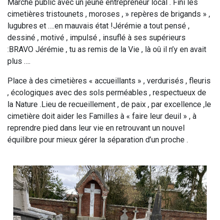
Marché public avec un jeune entrepreneur local . Fini les
cimetières tristounets , moroses , » repères de brigands » ,
lugubres et ….en mauvais état !Jérémie a tout pensé ,
dessiné , motivé , impulsé , insuflé à ses supérieurs
:BRAVO Jérémie , tu as remis de la Vie , là oû il n’y en avait
plus ….
Place à des cimetières « accueillants » , verdurisés , fleuris
, écologiques avec des sols perméables , respectueux de
la Nature .Lieu de recueillement , de paix , par excellence ,le
cimetière doit aider les Familles à « faire leur deuil » , à
reprendre pied dans leur vie en retrouvant un nouvel
équilibre pour mieux gérer la séparation d’un proche .