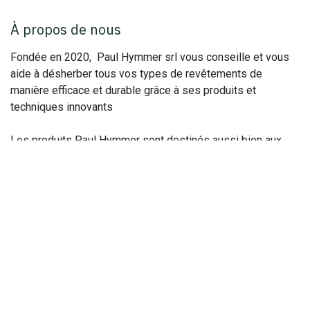
À propos de nous
Fondée en 2020, Paul Hymmer srl vous conseille et vous
aide à désherber tous vos types de revêtements de
manière efficace et durable grâce à ses produits et
techniques innovants
Les produits Paul Hymmer sont destinés aussi bien aux
acheteurs particuliers qu‘ aux professionnels. Basée à
Biesme, notre entreprise intervient partout en Belgique et
au Grand Duché de Luxembourg.
Rejoignez-nous
Contactez-nous
info@paulhymmer.be