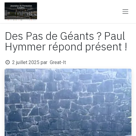
Se rendre au contenu
Des Pas de Géants ? Paul
Hymmer répond présent !
2 juillet 2025
par
Great-It