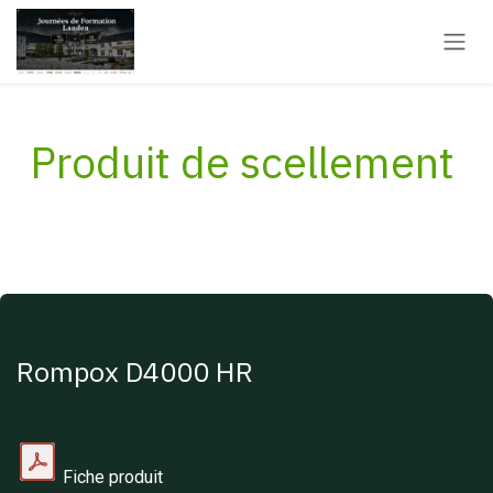
Overslaan naar inhoud
Produit de scellement
Rompox D4000 HR
Fiche produit