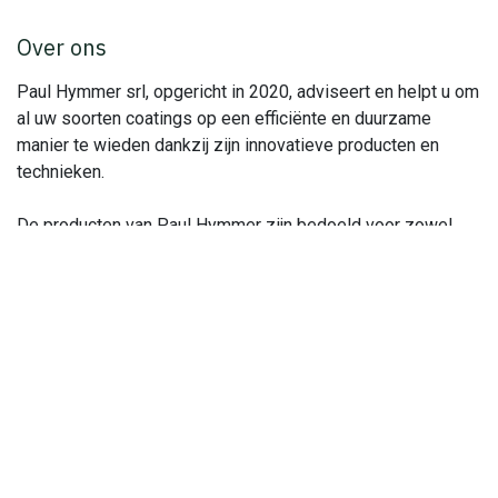
Over ons
Paul Hymmer srl, opgericht in 2020, adviseert en helpt u om
al uw soorten coatings op een efficiënte en duurzame
manier te wieden dankzij zijn innovatieve producten en
technieken.
De producten van Paul Hymmer zijn bedoeld voor zowel
particuliere als professionele kopers. Ons bedrijf is
gevestigd in Biesme en is actief in heel België en het
Groothertogdom Luxemburg.
​Neem contact met ons op
Neem contact met ons op​
info@paulhymmer.be